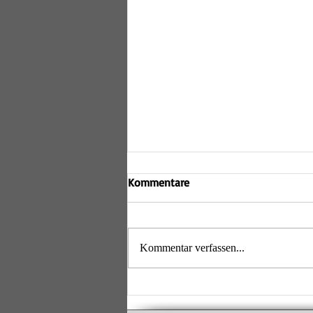
Relegation der D2 ohne Erfolg
Kommentare
Am Samstag, den 18. April 2026, trat
die zweite Damenmannschaft der
Lechrain Volleys zur Relegation um
Kommentar verfassen...
den Aufstieg von der Bezirksklasse in
die Bezirksliga an. In zwei
entscheidenden Begegnungen zeig