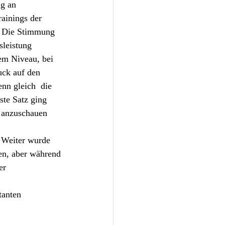
g an 
rainings der 
. Die Stimmung 
leistung 
em Niveau, bei 
uck auf den 
nn gleich  die 
ste Satz ging 
n anzuschauen 
 Weiter wurde 
en, aber während 
er 
tanten 