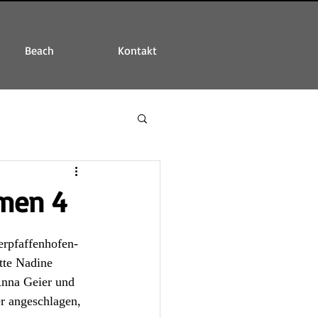
Beach
Kontakt
amen 4
erpfaffenhofen- 
tte Nadine 
Anna Geier und 
r angeschlagen, 