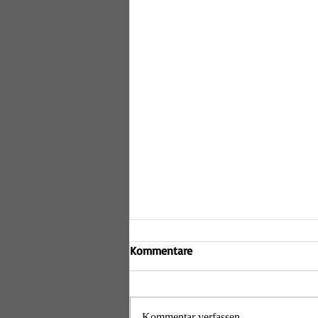
Relegation der D2 ohne Erfolg
Kommentare
Am Samstag, den 18. April 2026, trat
die zweite Damenmannschaft der
Lechrain Volleys zur Relegation um
Kommentar verfassen...