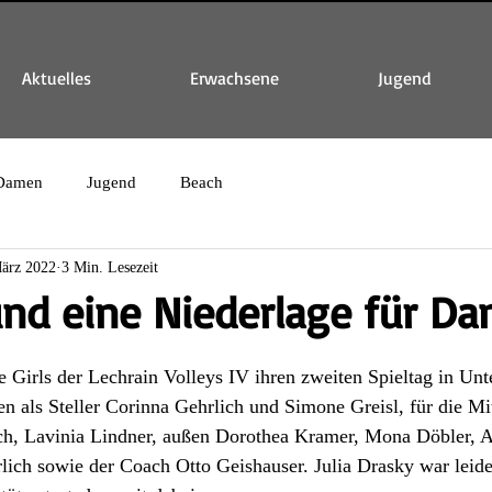
Aktuelles
Erwachsene
Jugend
Damen
Jugend
Beach
ärz 2022
3 Min. Lesezeit
und eine Niederlage für D
 Girls der Lechrain Volleys IV ihren zweiten Spieltag in Unt
 als Steller Corinna Gehrlich und Simone Greisl, für die Mi
ich, Lavinia Lindner, außen Dorothea Kramer, Mona Döbler, 
lich sowie der Coach Otto Geishauser. Julia Drasky war leide