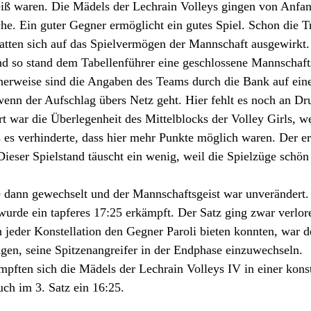
iß waren. Die Mädels der Lechrain Volleys gingen von Anfan
che. Ein guter Gegner ermöglicht ein gutes Spiel. Schon die T
atten sich auf das Spielvermögen der Mannschaft ausgewirkt
nd so stand dem Tabellenführer eine geschlossene Mannschafts
herweise sind die Angaben des Teams durch die Bank auf ein
wenn der Aufschlag übers Netz geht. Hier fehlt es noch an Dr
war die Überlegenheit des Mittelblocks der Volley Girls, we
es verhinderte, dass hier mehr Punkte möglich waren. Der er
Dieser Spielstand täuscht ein wenig, weil die Spielzüge schö
 dann gewechselt und der Mannschaftsgeist war unverändert.
wurde ein tapferes 17:25 erkämpft. Der Satz ging zwar verlor
n jeder Konstellation den Gegner Paroli bieten konnten, war d
gen, seine Spitzenangreifer in der Endphase einzuwechseln. 
mpften sich die Mädels der Lechrain Volleys IV in einer kons
ch im 3. Satz ein 16:25. 