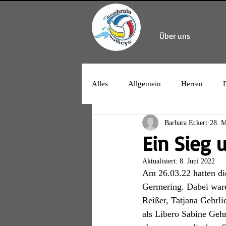
Über uns
Alles
Allgemein
Herren
Barbara Eckert
28. M
Ein Sieg 
Aktualisiert:
8. Juni 2022
Am 26.03.22 hatten die
Germering. Dabei waren
Reißer, Tatjana Gehrl
als Libero Sabine Gehr