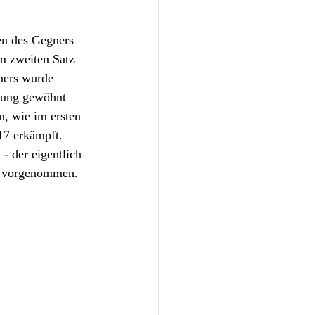
en des Gegners 
m zweiten Satz 
ners wurde 
llung gewöhnt 
n, wie im ersten 
17 erkämpft. 
 der eigentlich 
tz vorgenommen. 