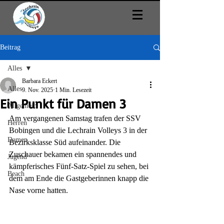
Beitrag
Alles
Barbara Eckert
Alles
9. Nov. 2025
1 Min. Lesezeit
Ein Punkt für Damen 3
Allgemein
Am vergangenen Samstag trafen der SSV 
Herren
Bobingen und die Lechrain Volleys 3 in der 
Damen
Bezirksklasse Süd aufeinander. Die 
Zuschauer bekamen ein spannendes und 
Jugend
kämpferisches Fünf-Satz-Spiel zu sehen, bei 
Beach
dem am Ende die Gastgeberinnen knapp die 
Nase vorne hatten.