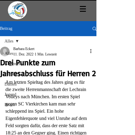
Beitrag
Alles
Barbara Eckert
Alles
11. Dez. 2022
1 Min. Lesezeit
Drei Punkte zum
Allgemein
Jahresabschluss für Herren 2
Herren
Am letzten Spieltag des Jahres ging es für 
Damen
die zweite Herrenmannschaft der Lechrain 
Jugend
Volleys nach München. Im ersten Spiel 
gegen SC Vierkirchen kam man sehr 
Beach
schleppend ins Spiel. Ein hohe 
Eigenfehlerquote und viel Unruhe auf dem 
Feld sorgten dafür, dass der erste Satz mit 
18:25 an den Gegner ging. Einen richtigen 