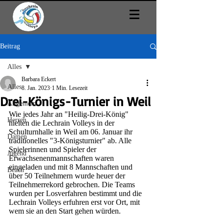
Beitrag
Alles
Barbara Eckert
Alles
8. Jan. 2023
1 Min. Lesezeit
Drei-Königs-Turnier in Weil
Allgemein
Wie jedes Jahr an "Heilig-Drei-König" 
Herren
hielten die Lechrain Volleys in der 
Schulturnhalle in Weil am 06. Januar ihr 
Damen
traditionelles "3-Königsturnier" ab. Alle 
Spielerinnen und Spieler der 
Jugend
Erwachsenenmannschaften waren 
eingeladen und mit 8 Mannschaften und 
Beach
über 50 Teilnehmern wurde heuer der 
Teilnehmerrekord gebrochen. Die Teams 
wurden per Losverfahren bestimmt und die 
Lechrain Volleys erfuhren erst vor Ort, mit 
wem sie an den Start gehen würden. 