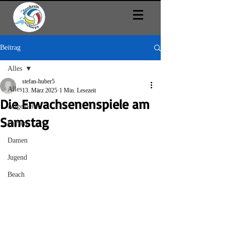
Beitrag
Alles
stefan-huber5
Alles
13. März 2025
1 Min. Lesezeit
Die Erwachsenenspiele am
Allgemein
Samstag
Herren
Damen
Jugend
Beach