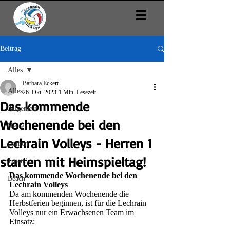
Beitrag
Alles
Barbara Eckert
Alles
26. Okt. 2023
1 Min. Lesezeit
Das kommende
Allgemein
Wochenende bei den
Herren
Lechrain Volleys - Herren 1
Damen
starten mit Heimspieltag!
Jugend
Das kommende Wochenende bei den 
Beach
Lechrain Volleys 
Da am kommenden Wochenende die 
Herbstferien beginnen, ist für die Lechrain 
Volleys nur ein Erwachsenen Team im 
Einsatz: 