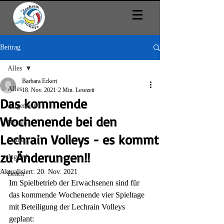
Beitrag
Alles
Barbara Eckert
Alles
18. Nov. 2021
2 Min. Lesezeit
Das kommende
Allgemein
Wochenende bei den
Herren
Lechrain Volleys - es kommt
Damen
zu Änderungen!!
Jugend
Aktualisiert:
20. Nov. 2021
Beach
Im Spielbetrieb der Erwachsenen sind für 
das kommende Wochenende vier Spieltage 
mit Beteiligung der Lechrain Volleys 
geplant: 