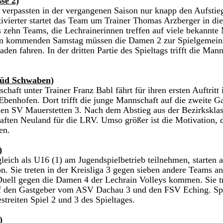
se 2)
erpassten in der vergangenen Saison nur knapp den Aufstieg
vierter startet das Team um Trainer Thomas Arzberger in die
s zehn Teams, die Lechrainerinnen treffen auf viele bekannte
am kommenden Samstag müssen die Damen 2 zur Spielgemein
en fahren. In der dritten Partie des Spieltags trifft die Mann
Süd Schwaben)
haft unter Trainer Franz Babl fährt für ihren ersten Auftritt i
benhofen. Dort trifft die junge Mannschaft auf die zweite Ga
en SV Mauerstetten 3. Nach dem Abstieg aus der Bezirksklass
ften Neuland für die LRV. Umso größer ist die Motivation, d
en.
)
leich als U16 (1) am Jugendspielbetrieb teilnehmen, starten 
. Sie treten in der Kreisliga 3 gegen sieben andere Teams an
Duell gegen die Damen 4 der Lechrain Volleys kommen. Sie t
f den Gastgeber vom ASV Dachau 3 und den FSV Eching. Spi
treiten Spiel 2 und 3 des Spieltages.
)