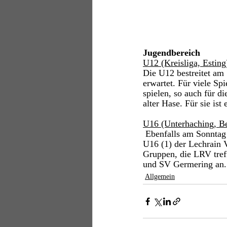
Jugendbereich 
U12 (Kreisliga, Esting
Die U12 bestreitet am 
erwartet. Für viele Sp
spielen, so auch für d
alter Hase. Für sie ist 
U16 (Unterhaching, Be
 Ebenfalls am Sonntag findet der U16-Spieltag in der Bezirksiga in Unterhaching statt, an dem die 
U16 (1) der Lechrain V
Gruppen, die LRV tref
und SV Germering an.
Allgemein