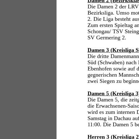
Damen 2 (Bezirksklas
Die Damen 2 der LRV v
Bezirksliga. Umso moti
2. Die Liga besteht au
Zum ersten Spieltag 
Schongau/ TSV Steingad
SV Germering 2. 
Damen 3 (Kreisliga 
Die dritte Damenmannsc
Süd (Schwaben) nach E
Ebenhofen sowie auf d
gegnerischen Mannscha
zwei Siegen zu beginn
Damen 5 (Kreisliga 3
Die Damen 5, die zeitg
die Erwachsenen-Saison
wird es zum internen 
Samstag in Dachau au
11:00. Die Damen 5 bes
Herren 3 (Kreisliga 2