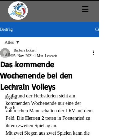
Beitrag
Alles
Barbara Eckert
Alles
5. Nov. 2021
1 Min. Lesezeit
Das kommende
Allgemein
Wochenende bei den
Herren
Lechrain Volleys
Damen
Aufgrund der Herbstferien steht am 
Jugend
kommenden Wochenende nur eine der 
Beach
zahlreichen Mannschaften der LRV auf dem 
Feld. Die 
Herren 2
 treten in Forstenried zu 
ihrem zweiten Spieltag an.
Mit zwei Siegen aus zwei Spielen kann die 