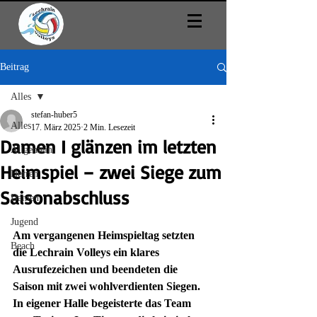
Beitrag
Alles
stefan-huber5
Alles
17. März 2025
2 Min. Lesezeit
Damen I glänzen im letzten
Allgemein
Heimspiel – zwei Siege zum
Herren
Saisonabschluss
Damen
Jugend
Am vergangenen Heimspieltag setzten 
Beach
die Lechrain Volleys ein klares 
Ausrufezeichen und beendeten die 
Saison mit zwei wohlverdienten Siegen. 
In eigener Halle begeisterte das Team 