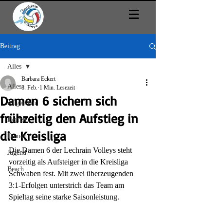
Beitrag
Alles
Barbara Eckert
Alles
8. Feb.
1 Min. Lesezeit
Damen 6 sichern sich
Allgemein
frühzeitig den Aufstieg in
Herren
die Kreisliga
Damen
Die Damen 6 der Lechrain Volleys steht 
Jugend
vorzeitig als Aufsteiger in die Kreisliga 
Beach
Schwaben fest. Mit zwei überzeugenden 
3:1-Erfolgen unterstrich das Team am 
Spieltag seine starke Saisonleistung.