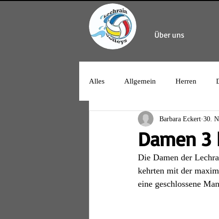
Über uns
Alles
Allgemein
Herren
Barbara Eckert
30. N
Damen 3 h
Die Damen der Lechrai
kehrten mit der maxim
eine geschlossene Mann