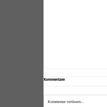
Relegation der D2 ohne Erfolg
Kommentare
Am Samstag, den 18. April 2026, trat
die zweite Damenmannschaft der
Lechrain Volleys zur Relegation um
Kommentar verfassen...
den Aufstieg von der Bezirksklasse in