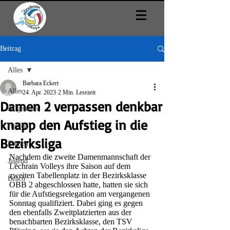
Beitrag
Alles
Barbara Eckert
Alles
24. Apr. 2023
2 Min. Lesezeit
Damen 2 verpassen denkbar
Allgemein
knapp den Aufstieg in die
Herren
Bezirksliga
Damen
Nachdem die zweite Damenmannschaft der 
Jugend
Lechrain Volleys ihre Saison auf dem 
zweiten Tabellenplatz in der Bezirksklasse 
Beach
OBB 2 abgeschlossen hatte, hatten sie sich 
für die Aufstiegsrelegation am vergangenen 
Sonntag qualifiziert. Dabei ging es gegen 
den ebenfalls Zweitplatzierten aus der 
benachbarten Bezirksklasse, den TSV 