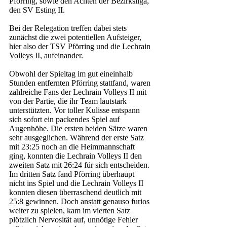
Pförring, sowie den Achten der Bezirksliga, 
den SV Esting II. 
Bei der Relegation treffen dabei stets 
zunächst die zwei potentiellen Aufsteiger, 
hier also der TSV Pförring und die Lechrain 
Volleys II, aufeinander. 
Obwohl der Spieltag im gut eineinhalb 
Stunden entfernten Pförring stattfand, waren 
zahlreiche Fans der Lechrain Volleys II mit 
von der Partie, die ihr Team lautstark 
unterstützten. Vor toller Kulisse entspann 
sich sofort ein packendes Spiel auf 
Augenhöhe. Die ersten beiden Sätze waren 
sehr ausgeglichen. Während der erste Satz 
mit 23:25 noch an die Heimmannschaft 
ging, konnten die Lechrain Volleys II den 
zweiten Satz mit 26:24 für sich entscheiden. 
Im dritten Satz fand Pförring überhaupt 
nicht ins Spiel und die Lechrain Volleys II 
konnten diesen überraschend deutlich mit 
25:8 gewinnen. Doch anstatt genauso furios 
weiter zu spielen, kam im vierten Satz 
plötzlich Nervosität auf, unnötige Fehler 