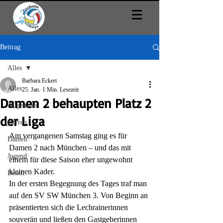
Beitrag
Alles
Barbara Eckert
Alles
25. Jan.
1 Min. Lesezeit
Damen 2 behaupten Platz 2
Allgemein
der Liga
Herren
Am vergangenen Samstag ging es für 
Damen
Damen 2 nach München – und das mit 
Jugend
einem für diese Saison eher ungewohnt 
kleinen Kader.
Beach
In der ersten Begegnung des Tages traf man 
auf den SV SW München 3. Von Beginn an 
präsentierten sich die Lechrainerinnen 
souverän und ließen den Gastgeberinnen 