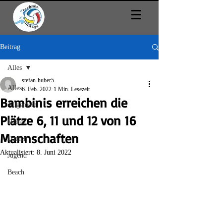
Beitrag
Alles
stefan-huber5
Alles
6. Feb. 2022
1 Min. Lesezeit
Bambinis erreichen die
Allgemein
Plätze 6, 11 und 12 von 16
Herren
Mannschaften
Damen
Aktualisiert:
8. Juni 2022
Jugend
Beach