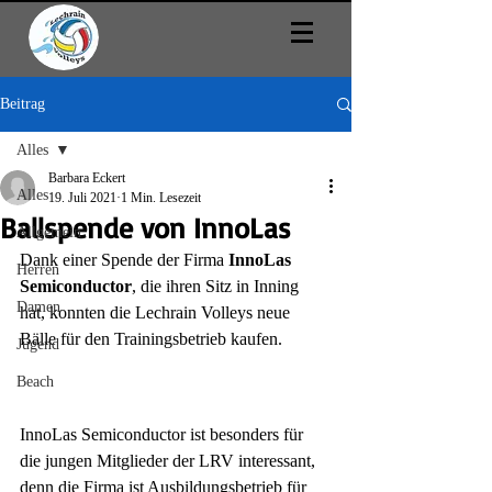
Beitrag
Alles
Barbara Eckert
Alles
19. Juli 2021
1 Min. Lesezeit
Ballspende von InnoLas
Allgemein
Dank einer Spende der Firma 
InnoLas 
Herren
Semiconductor
, die ihren Sitz in Inning 
Damen
hat, konnten die Lechrain Volleys neue 
Bälle für den Trainingsbetrieb kaufen. 
Jugend
Beach
InnoLas Semiconductor ist besonders für 
die jungen Mitglieder der LRV interessant, 
denn die Firma ist Ausbildungsbetrieb für 