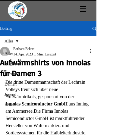
Beitrag
Alles
Barbara Eckert
Alles
14. Apr. 2023
1 Min. Lesezeit
Aufwärmshirts von Innolas
Allgemein
für Damen 3
Herren
Die dritte Damenmannschaft der Lechrain 
Damen
Volleys freut sich über neue 
Jugend
Aufwärmtrikots, gesponsort von der 
Innolas Semiconductor GmbH
 aus Inning 
Beach
am Ammersee.Die Firma Innolas 
Semiconductor GmbH ist marktführender 
Hersteller von Wafermarkier- und 
Sortiersystemen für die Halbleiterindustrie.