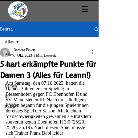
Beitrag
Alles
Barbara Eckert
Alles
8. Okt. 2023
1 Min. Lesezeit
5 hart erkämpfte Punkte für
Allgemein
Damen 3 (Alles für Leann!)
Herren
Am Samstag, den 07.10.2023, hatten die 
Damen
Damen 3 ihren ersten Spieltag in 
Biessenhofen gegen FC Ebenhofen II und 
Jugend
SV Mauerstetten III. Nach dreistündigem 
Pfeifen begann für die jungen Spielerinnen 
Beach
ihr erstes Spiel der Saison. Mit leichten 
Startschwierigkeiten gewannen sie trotzdem 
souverän gegen Ebenhofen II 3:0 (25:20, 
25:20, 25:19). Nach diesem Spiel musste 
sich Trainer Franz Babl leider 