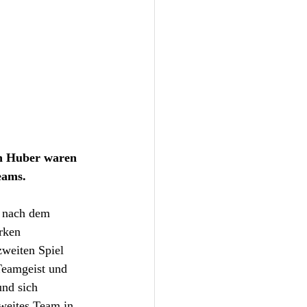
an Huber waren 
eams. 
 nach dem 
rken 
weiten Spiel 
Teamgeist und 
und sich 
weites Team in 