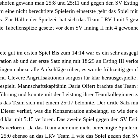
shofen
 gewann man 25:8 und 25:11 und gegen den SV Esting 
 eine nicht berechtigte Spielerin einsetzte geht das Spiel mi
s. Zur Hälfte der Spielzeit hat sich das Team LRV I mit 5 ge
ie Tabellenspitze gesetzt vor dem SV Inning II mit 4 gewonn
te gut im ersten Spiel Bis zum 14:14 war es ein sehr ausgegl
ation ab und der erste Satz ging mit 18:25 an Esting III verl
ingen nahezu alle Aufschläge rüber, es wurde frühzeitig geruf
t. Clevere Angriffsaktionen sorgten für klar herausgespielte 
spielt. Mannschaftskapitänin Daria Olfert brachte das Team 
Führung und konnte mit der Leistung ihrer Teamkolleginnen zu
 das Team sich mit einem 25:17 belohnte. Der dritte Satz mu
Dieser verlief, was die Konzentration anbelangt, so wie der e
 klar mit 5:15 verloren. Das zweite Spiel gegen den SV Esti
5 verloren. Da das Team aber eine nicht berechtigte Spielerin 
d 25:0 ebenso an das LRV Team II wie das Spiel gegen den S