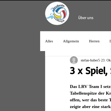
Über uns
Alles
Allgemein
Herren
stefan-huber5
23. Ok
3 x Spiel,
Das LRV Team I setzt
Tabellenspitze der Kr
offen, wer das beste 
zeigte aber eine star