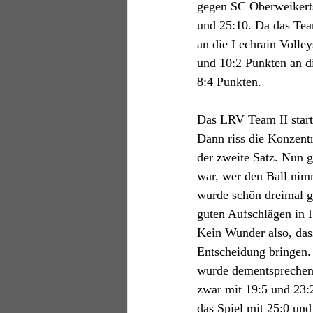
gegen 
SC Oberweikert
und 25:10. Da das Team
an die Lechrain Volley
und 10:2 Punkten an d
8:4 Punkten.
Das LRV Team II starte
Dann riss die Konzentr
der zweite Satz. Nun g
war, wer den Ball nimm
wurde schön dreimal ge
guten Aufschlägen in 
Kein Wunder also, dass
Entscheidung bringen. 
wurde dementsprechend
zwar mit 19:5 und 23:2
das Spiel mit 25:0 un