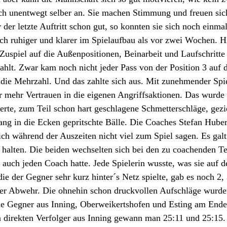
ich unentwegt selber an. Sie machen Stimmung und freuen sic
der letzte Auftritt schon gut, so konnten sie sich noch einmal
noch ruhiger und klarer im Spielaufbau als vor zwei Wochen. Hi
uspiel auf die Außenpositionen, Beinarbeit und Laufschritte 
hlt. Zwar kam noch nicht jeder Pass von der Position 3 auf d
die Mehrzahl. Und das zahlte sich aus. Mit zunehmender Spie
r mehr Vertrauen in die eigenen Angriffsaktionen. Das wurde
rte, zum Teil schon hart geschlagene Schmetterschläge, gezi
ang in die Ecken gepritschte Bälle. Die Coaches Stefan Hube
ch während der Auszeiten nicht viel zum Spiel sagen. Es galt 
 halten. Die beiden wechselten sich bei den zu coachenden T
 auch jeden Coach hatte. Jede Spielerin wusste, was sie auf 
die der Gegner sehr kurz hinter´s Netz spielte, gab es noch 2, 
der Abwehr. Die ohnehin schon druckvollen Aufschläge wurde
die Gegner aus Inning, Oberweikertshofen und Esting am Ende
 direkten Verfolger aus Inning gewann man 25:11 und 25:15. 