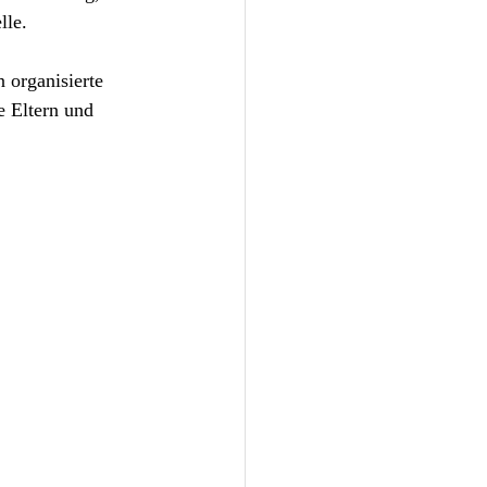
lle. 
n organisierte 
e Eltern und 