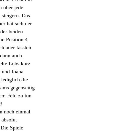
h über jede 
 steigern. Das 
er hat sich der 
der beiden 
ie Position 4 
ldauer fassten 
 dann auch 
elte Lobs kurz 
r und Joana 
lediglich die 
eams gegenseitig 
dem Feld zu tun 
3 
n noch einmal 
 absolut 
Die Spiele 