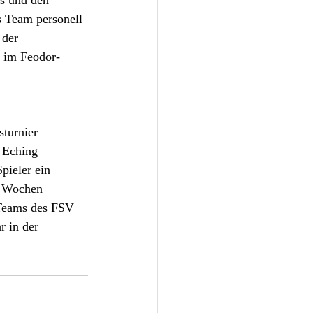
es und den 
s Team personell 
 der 
r im Feodor-
turnier 
 Eching 
pieler ein 
i Wochen 
 Teams des FSV 
r in der 