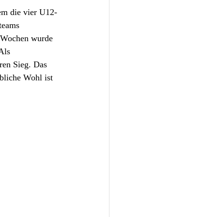
m die vier U12-
steams 
i Wochen wurde 
Als 
eren Sieg. Das 
bliche Wohl ist 