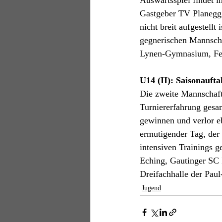
Auswärtsspiel findet i
Gastgeber TV Planegg 
nicht breit aufgestellt
gegnerischen Mannscha
Lynen-Gymnasium, Feo
U14 (II): Saisonaufta
Die zweite Mannschaft
Turniererfahrung gesa
gewinnen und verlor e
ermutigender Tag, der
intensiven Trainings 
Eching, Gautinger SC I
Dreifachhalle der Paul
Jugend