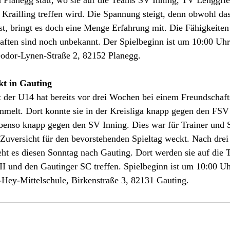
n Planegg statt, wo sie auf die Teams SV Inning, TV Lenggri
Krailling treffen wird. Die Spannung steigt, denn obwohl da
 ist, bringt es doch eine Menge Erfahrung mit. Die Fähigkeiten
ften sind noch unbekannt. Der Spielbeginn ist um 10:00 Uh
dor-Lynen-Straße 2, 82152 Planegg.
kt in Gauting
 der U14 hat bereits vor drei Wochen bei einem Freundschafts
mmelt. Dort konnte sie in der Kreisliga knapp gegen den FSV
benso knapp gegen den SV Inning. Dies war für Trainer und S
 Zuversicht für den bevorstehenden Spieltag weckt. Nach dre
geht es diesen Sonntag nach Gauting. Dort werden sie auf die
I und den Gautinger SC treffen. Spielbeginn ist um 10:00 Uh
-Hey-Mittelschule, Birkenstraße 3, 82131 Gauting.