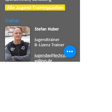
Alle Jugend-Trainingszeiten
Trainer
Stefan Huber
Jugendtrainer
B-Lizenz Trainer
jugendw@lechrain-
volleys.de
Impressum
Unsere Sponsoren
Unsere Kooperationspartner
© Lechrain Volleys 2026